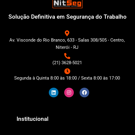
Solução Definitiva em Segurança do Trabalho
Av. Visconde do Rio Branco, 633 - Salas 308/505 - Centro,
Niterói - RJ
(21) 3628-5021
Segunda à Quinta 8:00 às 18:00 / Sexta 8:00 às 17:00
L
I
F
i
n
a
n
s
c
k
t
e
e
a
b
d
g
o
i
r
o
n
a
k
Institucional
m