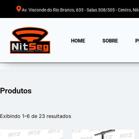
Av. Visconde do Rio Branco, 633 - Salas 308/505 - Centro, Nite
HOME
SOBRE
P
Produtos
Classificado
por
Exibindo 1–6 de 23 resultados
mais
recente