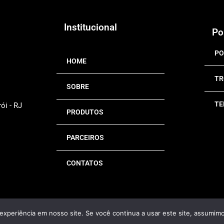
Institucional
Po
PO
HOME
TR
SOBRE
TE
ói - RJ
PRODUTOS
PARCEIROS
CONTATOS
experiência em nosso site. Se você continua a usar este site, assumimo
s os direitos reservados © 2026 NitSeg