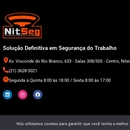
Solução Definitiva em Segurança do Trabalho
Av. Visconde do Rio Branco, 633 - Salas 308/505 - Centro, Niter
(21) 3628-5021
Segunda à Quinta 8:00 às 18:00 / Sexta 8:00 às 17:00
L
I
F
i
n
a
n
s
c
k
t
e
e
a
b
d
g
o
i
r
o
n
a
k
m
Nós utilizamos cookies para garantir que você tenha a melhor 
Todo