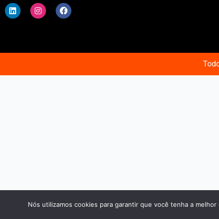
i
n
a
n
s
c
k
t
e
e
a
b
d
g
o
i
r
o
n
a
k
m
Todo
Nós utilizamos cookies para garantir que você tenha a melhor 