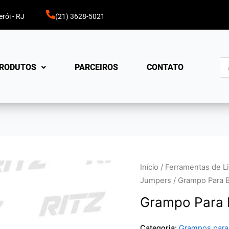
rói - RJ
(21) 3628-5021
Pe
RODUTOS
PARCEIROS
CONTATO
pr
Início
/
Ferramentas de Li
Jumpers
/ Grampo Para 
Grampo Para 
Categoria:
Grampos para