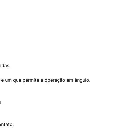
adas.
s e um que permite a operação em ângulo.
a.
ntato.