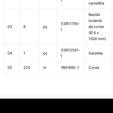
1
carretilha
Bastão
isolante
ESR11795-
03
6
pç
da corda
1
(Ø 6 x
1500 mm)
ESR12591-
04
1
pç
Garatéia
1
05
220
m
RM1895-1
Corda