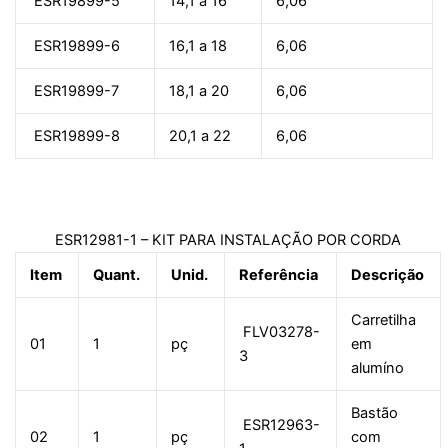
ESR19899-5
14,1 a 16
6,06
ESR19899-6
16,1 a 18
6,06
ESR19899-7
18,1 a 20
6,06
ESR19899-8
20,1 a 22
6,06
ESR12981-1 – KIT PARA INSTALAÇÃO POR CORDA
Item
Quant.
Unid.
Referência
Descrição
Carretilha
FLV03278-
01
1
pç
em
3
alumíno
Bastão
ESR12963-
02
1
pç
com