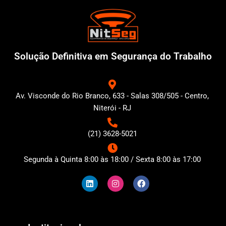
Solução Definitiva em Segurança do Trabalho
Av. Visconde do Rio Branco, 633 - Salas 308/505 - Centro,
Niterói - RJ
(21) 3628-5021
Segunda à Quinta 8:00 às 18:00 / Sexta 8:00 às 17:00
L
I
F
i
n
a
n
s
c
k
t
e
e
a
b
d
g
o
i
r
o
n
a
k