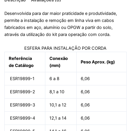
Desenvolvida para dar maior praticidade e produtividade,
permite a instalação e remoção em linha viva em cabos
fabricados em aço, alumínio ou OPGW a partir do solo,
através da utilização do kit para operação com corda.
ESFERA PARA INSTALAÇÃO POR CORDA
Referência
Conexão
Peso Aprox. (kg)
de Catálogo
(mm)
ESR19899-1
6 a 8
6,06
ESR19899-2
8,1 a 10
6,06
ESR19899-3
10,1 a 12
6,06
ESR19899-4
12,1 a 14
6,06