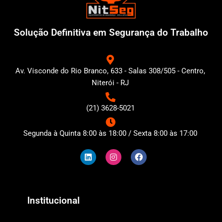
Solução Definitiva em Segurança do Trabalho
Av. Visconde do Rio Branco, 633 - Salas 308/505 - Centro,
Niterói - RJ
(21) 3628-5021
Segunda à Quinta 8:00 às 18:00 / Sexta 8:00 às 17:00
L
I
F
i
n
a
n
s
c
k
t
e
e
a
b
d
g
o
i
r
o
n
a
k
Institucional
m