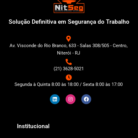
Solução Definitiva em Segurança do Trabalho
Av. Visconde do Rio Branco, 633 - Salas 308/505 - Centro,
Niterói - RJ
(21) 3628-5021
Segunda à Quinta 8:00 às 18:00 / Sexta 8:00 às 17:00
L
I
F
i
n
a
n
s
c
k
t
e
e
a
b
d
g
o
i
r
o
n
a
k
Institucional
m