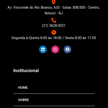
Av. Visconde do Rio Branco, 633 - Salas 308/505 - Centro,
Niterói - RJ
(21) 3628-5021
Segunda à Quinta 8:00 às 18:00 / Sexta 8:00 às 17:00
L
I
F
i
n
a
n
s
c
k
t
e
e
a
b
d
g
o
i
r
o
n
a
k
Institucional
m
HOME
SOBRE