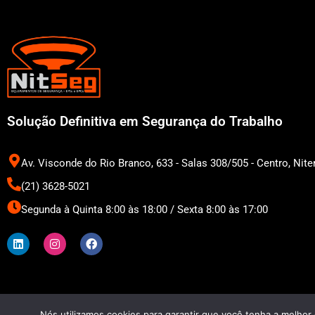
Solução Definitiva em Segurança do Trabalho
Av. Visconde do Rio Branco, 633 - Salas 308/505 - Centro, Niter
(21) 3628-5021
Segunda à Quinta 8:00 às 18:00 / Sexta 8:00 às 17:00
L
I
F
i
n
a
n
s
c
k
t
e
e
a
b
d
g
o
i
r
o
n
a
k
m
Nós utilizamos cookies para garantir que você tenha a melhor 