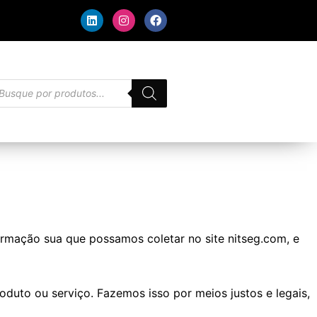
L
I
F
i
n
a
n
s
c
k
t
e
e
a
b
d
g
o
i
r
o
squisar
n
a
k
odutos
m
formação sua que possamos coletar no site nitseg.com, e
duto ou serviço. Fazemos isso por meios justos e legais,