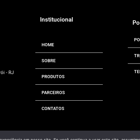
Institucional
Po
PO
HOME
TR
SOBRE
TE
ói - RJ
PRODUTOS
PARCEIROS
CONTATOS
experiência em nosso site. Se você continua a usar este site, assumimo